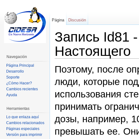
Página
Discusión
Запись Id81 
Настоящего
Navegación
Página Principal
Поэтому, после оп
Desarrollo
Soporte
люди, которые под
¿Cómo Hacer?
Cambios recientes
использования сте
Ayuda
принимать огранич
Herramientas
дозы, например, 10
Lo que enlaza aquí
Cambios relacionados
превышать ее. Они
Páginas especiales
Versión para imprimir